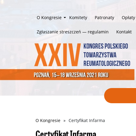
O Kongresie
Komitety
Patronaty
Opłaty
Komitet naukowy
Zgłaszanie streszczeń — regulamin
Kontakt
Komitet organizacyjny
Ścieżka
O Kongresie
Certyfikat Infarma
nawigacyjna
Certyfikat Infarma