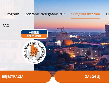
Program
Zebranie delegatów PTR
Certyfikat Infarma
L
FAQ
REJESTRACJA
ZALOGUJ